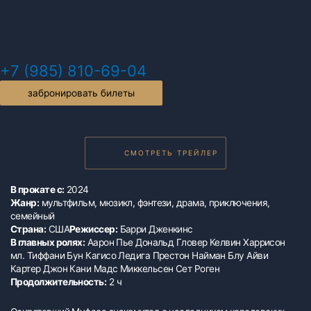
+7 (985) 810-69-04
забронировать билеты
СМОТРЕТЬ ТРЕЙЛЕР
В прокате с:
2024
Жанр:
мультфильм, мюзикл, фэнтези, драма, приключения,
семейный
Страна:
США
Режиссер:
Барри Дженкинс
В главных ролях:
Аарон Пье Дональд Гловер Келвин Харрисон
мл. Тиффани Бун Кагисо Ледига Престон Найман Блу Айви
Картер Джон Кани Мадс Миккельсен Сет Роген
Продолжительность:
2 ч